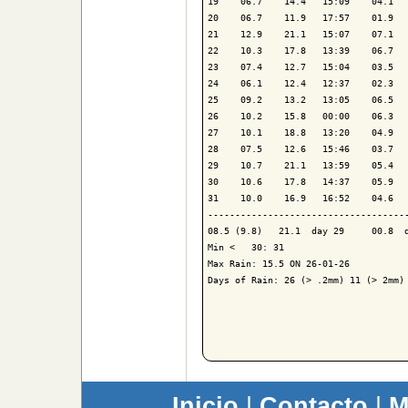
19    06.7    14.4   15:09    04.1   
20    06.7    11.9   17:57    01.9   
21    12.9    21.1   15:07    07.1   
22    10.3    17.8   13:39    06.7   
23    07.4    12.7   15:04    03.5   
24    06.1    12.4   12:37    02.3   
25    09.2    13.2   13:05    06.5   
26    10.2    15.8   00:00    06.3   
27    10.1    18.8   13:20    04.9   
28    07.5    12.6   15:46    03.7   
29    10.7    21.1   13:59    05.4   
30    10.6    17.8   14:37    05.9   
31    10.0    16.9   16:52    04.6   
-------------------------------------
08.5 (9.8)   21.1  day 29     00.8  d
Min <   30: 31

Max Rain: 15.5 ON 26-01-26

Days of Rain: 26 (> .2mm) 11 (> 2mm) 
Inicio
|
Contacto
|
M