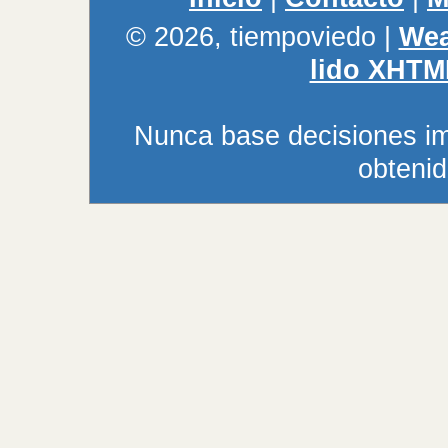
© 2026, tiempoviedo
|
Wea
lido XHTM
Nunca base decisiones im
obtenid