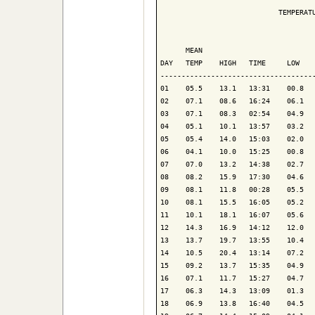
                            TEMPERATU
                                     
      MEAN                           
DAY   TEMP    HIGH   TIME     LOW    
-------------------------------------
01    05.5    13.1   13:31    00.8   
02    07.1    08.6   16:24    06.1   
03    07.1    08.3   02:54    04.9   
04    05.1    10.1   13:57    03.2   
05    05.4    14.0   15:03    02.0   
06    04.1    10.0   15:25    00.8   
07    07.0    13.2   14:38    02.7   
08    08.2    15.9   17:30    04.6   
09    08.1    11.8   00:28    05.5   
10    08.1    15.5   16:05    05.2   
11    10.1    18.1   16:07    05.6   
12    14.3    16.9   14:12    12.0   
13    13.7    19.7   13:55    10.4   
14    10.5    20.4   13:14    07.2   
15    09.2    13.7   15:35    04.9   
16    07.1    11.7   15:27    04.7   
17    06.3    14.3   13:09    01.3   
18    06.9    13.8   16:40    04.5   