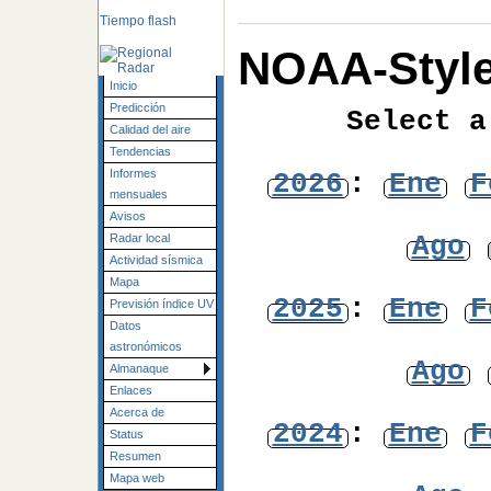
Tiempo flash
NOAA-Style
Inicio
Predicción
Select a
Calidad del aire
Tendencias
Informes
2026
:
Ene
F
mensuales
Avisos
Ago
Radar local
Actividad sísmica
Mapa
2025
:
Ene
F
Previsión índice UV
Datos
astronómicos
Ago
Almanaque
Enlaces
Acerca de
2024
:
Ene
F
Status
Resumen
Mapa web