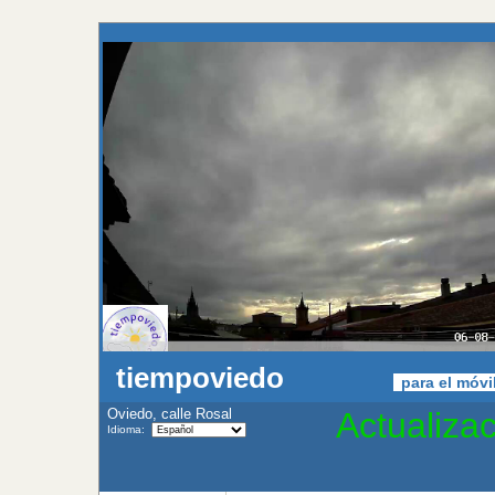
tiempoviedo
para el móv
Oviedo, calle Rosal
Actualiza
Idioma: