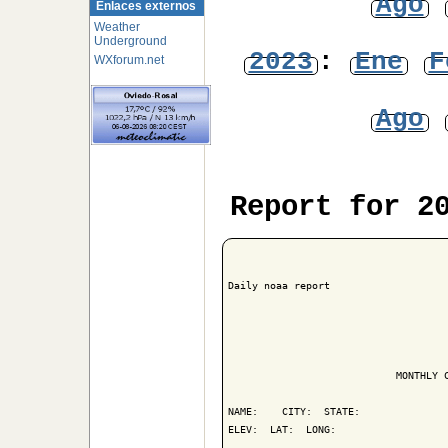
Ago
Enlaces externos
Weather
Underground
2023
:
Ene
F
WXforum.net
Ago
Report for 2
Daily noaa report

                            MONTHLY C
NAME:    CITY:  STATE: 

ELEV:  LAT:  LONG: 
