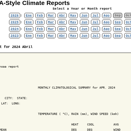
-Style Climate Reports
Select a Year or Month report
2026
:
Ene
Feb
Mar
Abr
May
Jun
Jul
Ago
Sep
Oc
2025
:
Ene
Feb
Mar
Abr
May
Jun
Jul
Ago
Sep
Oc
2024
:
Ene
Feb
Mar
Abr
May
Jun
Jul
Ago
Sep
Oc
2023
:
Ene
Feb
Mar
Abr
May
Jun
Jul
Ago
Sep
Oc
t for 2024 Abril
noaa report

                      MONTHLY CLIMATOLOGICAL SUMMARY for APR. 2024

   CITY:  STATE: 

 LAT:  LONG: 

                      TEMPERATURE ( °C), RAIN (mm), WIND SPEED (kmh)

                                         HEAT     COOL           AVG

MEAN                                     DEG      DEG            WIND      