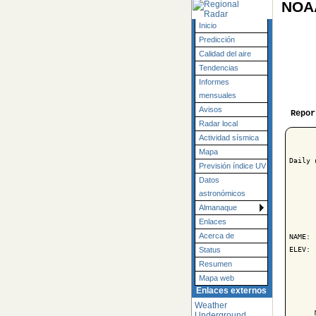
NOAA
Inicio
Predicción
Calidad del aire
Tendencias
Informes
mensuales
Avisos
Repor
Radar local
Actividad sísmica
Mapa
Daily 
Previsión índice UV
Datos
astronómicos
Almanaque
      
Enlaces
Acerca de
NAME: 
ELEV: 
Status
Resumen
      
Mapa web
Enlaces externos
      
Weather
      
Underground