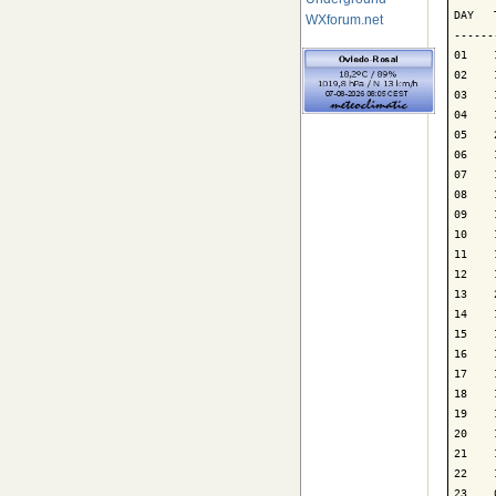
DAY   
WXforum.net
------
01    
02    
03    
04    
05    
06    
07    
08    
09    
10    
11    
12    
13    
14    
15    
16    
17    
18    
19    
20    
21    
22    
23    