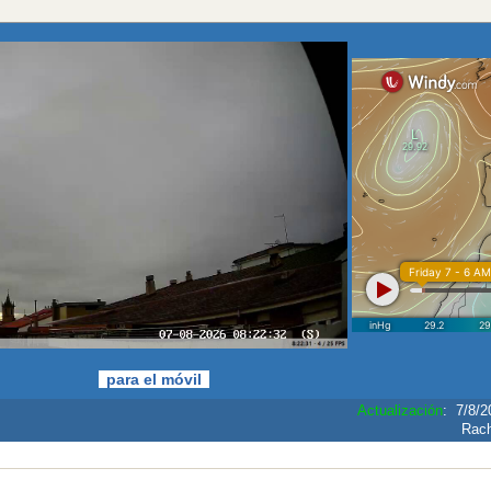
iedo
para el móvil
Actualización
:
7/8/2
Rac