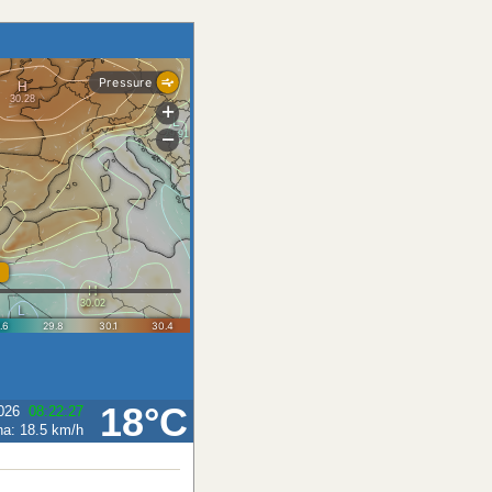
18°C
026
08:22:27
ha:
18.5 km/h