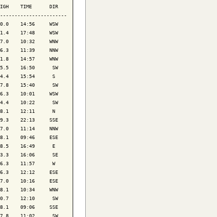
IGH    TIME      DIR

-----------------------

0.0    14:56     WSW

1.4    17:48     WSW

7.0    10:32     WNW

6.3    11:39     NNW

1.8    14:57     WNW

5.5    16:50      SW

4.4    15:54      S 

7.8    15:40      SW

6.3    10:01     WSW

4.4    10:22      SW

8.1    12:11      N 

9.3    22:13     SSE

7.0    11:14     NNW

8.1    09:46     ESE

8.5    16:49      E 

3.3    16:06      SE

6.3    11:57      W 

6.3    12:12     ESE

7.0    10:16     ESE

8.1    10:34     WNW

0.7    12:10      SW

8.1    09:06     SSE

7.8    11:02      SW
