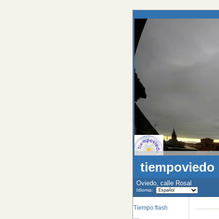
tiempov
Oviedo, calle Rosal
Idioma:
Tiempo flash