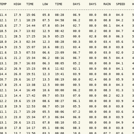
TEMP    HIGH   TIME     LOW    TIME      DAYS     DAYS    RAIN   SPEED    H
---------------------------------------------------------------------------
11.4    17.9   15:06    05.8   08:28     06.9     00.0    00.0   04.0     5
12.1    17.1   18:29    07.5   04:58     06.2     00.0    00.8   04.2     3
15.6    27.7   14:44    07.8   05:34     02.7     00.0    00.1   04.4     3
18.5    24.7   13:02    12.9   08:42     00.0     00.2    00.0   04.7     4
21.1    28.5   17:25    16.9   05:25     00.0     02.8    00.0   06.3     5
18.0    24.3   02:34    12.3   08:28     00.3     00.0    03.4   05.6     5
14.9    23.5   15:07    10.6   08:21     03.4     00.0    00.0   03.8     4
11.6    15.5   07:53    06.6   23:09     06.7     00.0    03.0   02.0     2
11.6    21.2   15:34    06.2   08:16     06.7     00.0    00.5   04.4     4
13.1    20.7   16:03    06.3   08:05     05.2     00.0    00.0   04.1     4
16.2    26.9   15:23    09.6   11:02     02.1     00.0    00.0   04.1     4
14.4    26.0   19:51    12.3   19:41     03.9     00.0    00.0   00.6     0
20.7    29.6   16:17    13.5   08:19     00.0     02.4    00.0   05.9     3
17.8    25.4   13:38    12.5   00:00     00.5     00.0    00.0   04.3     4
12.1    14.4   16:49    10.6   00:00     06.2     00.0    08.3   01.3     1
11.3    14.4   17:42    09.7   05:53     07.0     00.0    00.2   02.3     3
12.2    19.6   15:19    08.6   08:27     06.1     00.0    00.0   03.9     4
12.8    19.9   12:53    08.7   05:10     05.5     00.0    00.0   03.8     4
11.1    21.7   15:20    05.5   08:06     07.2     00.0    00.0   03.6     3
12.3    23.0   15:34    07.3   06:04     06.0     00.0    00.0   03.9     4
13.1    20.6   13:21    07.8   08:10     05.2     00.0    00.0   04.9     4
10.0    17.8   14:17    05.1   08:06     08.3     00.0    00.0   03.8     4
08.3    13.2   13:50    03.3   08:08     10.0     00.0    02.2   02.6     2